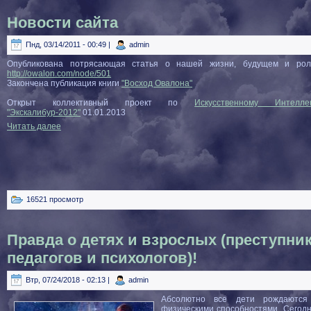
Новости сайта
Пнд, 03/14/2011 - 00:49 |
admin
Опубликована потрясающая статья о нашей жизни, будущем и рол
http://owalon.com/node/501
Закончена публикация книги
"Восход Овалона"
Открыт коллективный проект по
Искусственному Интелле
"Экскалибур-2012"
01.01.2013
Читать далее
16521 просмотр
Правда о детях и взрослых (преступни
педагогов и психологов)!
Втр, 07/24/2018 - 02:13 |
admin
Абсолютно все дети рождаются
физическими способностями. Сегодн