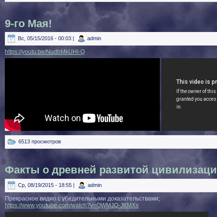
9-го Мая!
Вс, 05/15/2016 - 00:03 |
admin
https://youtu.be/NudbMkUHI-Q
6513 просмотров
Факты о древней развитой цивилизац
Ср, 08/19/2015 - 18:55 |
admin
Прекрасное видио с убедительными доказательствами;
https://www.youtube.com/watch?v=OWMJQ-JKMXs