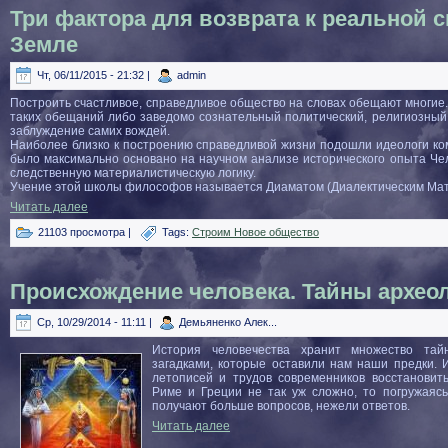
Три фактора для возврата к реальной 
Земле
Чт, 06/11/2015 - 21:32 |
admin
Построить счастливое, справедливое общество на словах обещают многие.
таких обещаний либо заведомо сознательный политический, религиозный
заблуждение самих вождей.
Наиболее близко к построению справедливой жизни подошли идеологи ком
было максимально основано на научном анализе исторического опыта Чел
следственную материалистическую логику.
Учение этой школы философов называется Диаматом (Диалектическим Ма
Читать далее
21103 просмотра |
Tags:
Строим Новое общество
Происхождение человека. Тайны архео
Ср, 10/29/2014 - 11:11 |
Демьяненко Алек...
История человечества хранит множество тай
загадками, которые оставили нам наши предки. 
летописей и трудов современников восстановит
Риме и Греции не так уж сложно, то погружаясь
получают больше вопросов, нежели ответов.
Читать далее