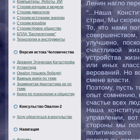
Компьютеры, Роботы, ИИ
Ленин нагло пере
Строим игрушки и модели
"...Наша Конст
Строим двигатели
Строим источники энергии
стран. Мы скоре
Строим корабли
То, что нами по
Строим Новое общество
совершенством
БПЛА "Беспилотники"
Технологии и инструменты
улучшено, поск
счастливой жи
Версия истока Человечества
устройства жизн
Древняя Этическая Катастрофа
или иных класс
Атлантида
верований. Но в
Owalon (прыжок Лебедя)
смене власти.
Важные книги по теме
Знаменитая фантастика не по
Поэтому, пусть 
теме
опыт сомнению, п
Книги по психологии и обществу
счастье всех лю
Консульство Овалон-2
Наша конституц
управлении, вот
Хочу обратиться в консульство
стороны мы пол
Навигация
политического
поскольку демок
Форумы