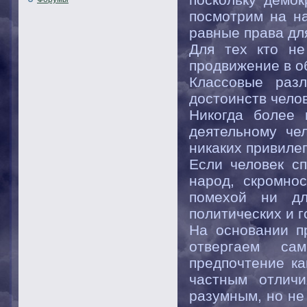
посмотрим на на
равные права дл
Для тех кто не
продвижение в о
Классовые раз
достоинств челов
Никогда более 
деятельному че
никаких привилег
Если человек сп
народ, скромно
помехой ни дл
политических и 
На основании п
отвергаем са
предпочтение ка
частным отличи
разумным, но не