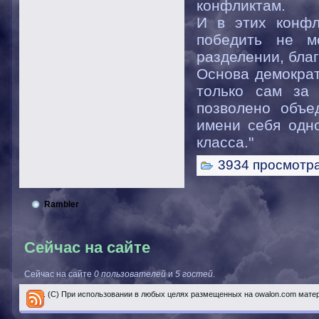
конфликтам.
И в этих конфл
победить не м
разделении, бла
Основа демократ
только сам за
позволено объе
имени себя одно
класса."
3934 просмотр
Rambler
Сейчас на сайте
Сейчас на сайте
0 пользователей
и
5 гостей
.
..... (С) При использовании в любых целях размещенных на owalon.com мате