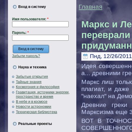
Главная
Вход в систему
Имя пользователя:
*
Маркс и Ле
переврали
Пароль:
*
придуманн
Пнд, 12/26/2011
Забыли пароль?
Идея совершенн
Наука и техника
а... древними гр
Забытые открытия
Маркс лиш тольк
Тайные знания
Космогония и философия
плагиат, и даже
Гравитация, источники энергии,
"наехал" на Дем
пространство и время
В небе и в космосе
Древние греки
Новости астрономии
Марксизма еще 3
Техническая библиотека
ВОТ В ТОЧНОС
Реальные проекты
СОВЕРШЕННОГО О