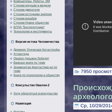
Компьютеры, Роботы, ИИ
Строим игрушки и модели
Строим двигатели
Строим источники энергии
Строим корабли
Строим Новое общество
БПЛА "Беспилотники"
Технологии и инструменты
Версия истока Человечества
Древняя Этическая Катастрофа
Атлантида
Owalon (прыжок Лебедя)
Важные книги по теме
Знаменитая фантастика не по
7950 просмот
теме
Книги по психологии и обществу
Происхож
Консульство Овалон-2
Хочу обратиться в консульство
археолог
Навигация
Ср, 10/29/2014
Форумы