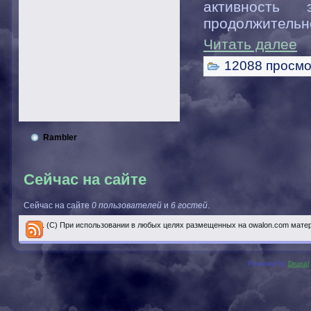
активность
продолжительно
Читать далее
12088 просмо
Rambler
Сейчас на сайте
Сейчас на сайте
0 пользователей
и
6 гостей
.
..... (С) При использовании в любых целях размещенных на owalon.com мате
Powered by
Drupal