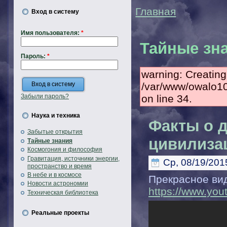
Главная
Вход в систему
Имя пользователя:
*
Тайные зн
Пароль:
*
warning: Creating
/var/www/owalo1
on line 34.
Забыли пароль?
Наука и техника
Факты о 
Забытые открытия
цивилиза
Тайные знания
Космогония и философия
Гравитация, источники энергии,
Ср, 08/19/2015
пространство и время
В небе и в космосе
Прекрасное ви
Новости астрономии
https://www.y
Техническая библиотека
Реальные проекты