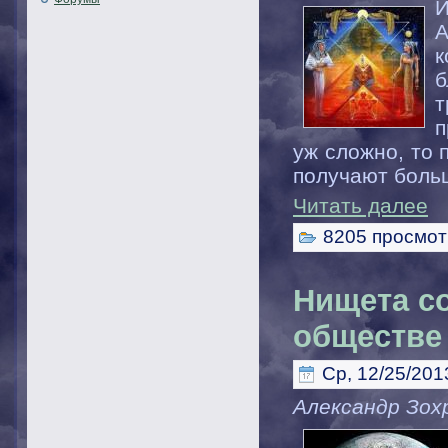
И
А
к
б
т
п
уж сложно, то 
получают больш
Читать далее
8205 просмот
Нищета с
обществе
Ср, 12/25/2013
Александр Зох