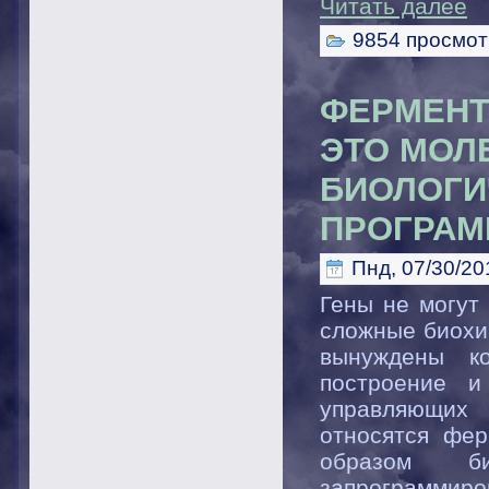
Читать далее
9854 просмот
ФЕРМЕНТ
ЭТО МОЛ
БИОЛОГИ
ПРОГРАМ
Пнд, 07/30/20
Гены не могут
сложные биохи
вынуждены ко
построение и
управляющих 
относятся фер
образом б
запрограммир