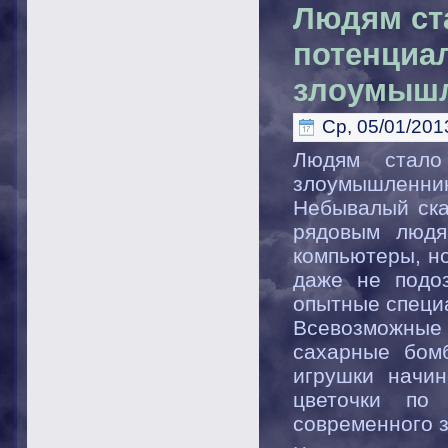
Людям ста
потенциа
злоумышл
Ср, 05/01/2013
Людям стало
злоумышленник
Небывалый ска
рядовым людя
компьютеры, но
даже не подо
опытные специ
Всевозможные
сахарные бом
игрушки начин
цветочки по
современного 