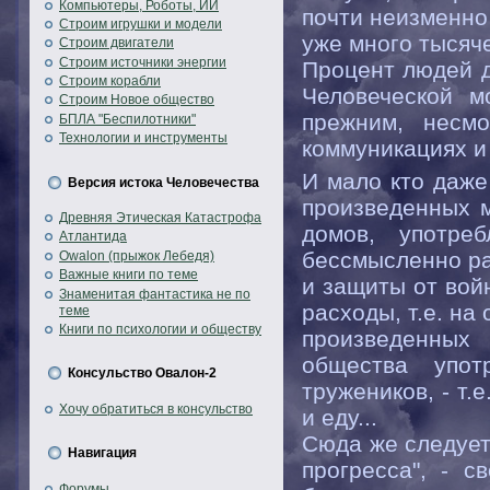
Компьютеры, Роботы, ИИ
почти неизменно 
Строим игрушки и модели
уже много тысяче
Строим двигатели
Строим источники энергии
Процент людей д
Строим корабли
Человеческой м
Строим Новое общество
прежним, несмо
БПЛА "Беспилотники"
Технологии и инструменты
коммуникациях и
И мало кто даже
Версия истока Человечества
произведенных м
Древняя Этическая Катастрофа
домов, употре
Атлантида
бессмысленно ра
Owalon (прыжок Лебедя)
Важные книги по теме
и защиты от войн
Знаменитая фантастика не по
расходы, т.е. на
теме
Книги по психологии и обществу
произведенных
общества упот
Консульство Овалон-2
тружеников, - т.
Хочу обратиться в консульство
и еду...
Сюда же следует
Навигация
прогресса", - 
Форумы