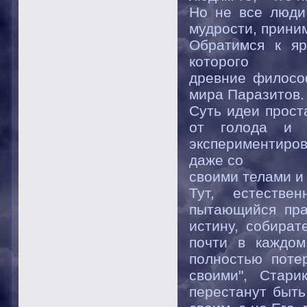
Но не все люди
мудрости, приним
Обратимся к яр
которого
древние филосо
мира Паразитов.
Суть идеи прост
от голода и с
экспериментирова
даже со
своими телами и
Тут, естестве
пытающийся пра
истину, собират
почти в каждом
полностью поте
своими", Стари
перестанут быть