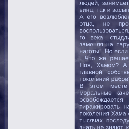
людей, занимает
вина, так и засы
А его возлюбле
отца, не проп
воспользоваться,
го века, стыдл
заменяя на пар
наготы". Но если
...Что же реша
Ноя, Хамом? А 
главной собств
поколений рабов
В этом месте 
моральные каче
освобождается
тиражировать н
поколения Хама 
тысячах послед
знать не знают, 