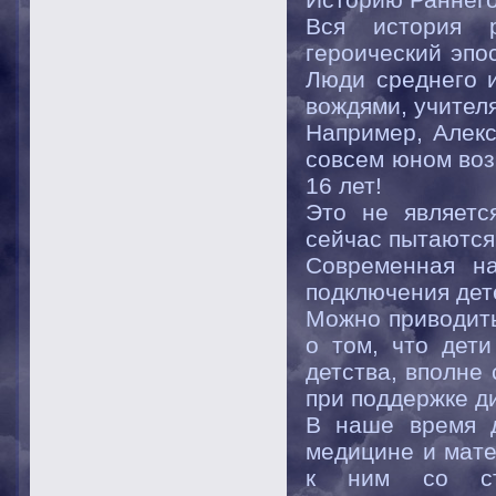
Вся история р
героический эпо
Люди среднего и
вождями, учител
Например, Алек
совсем юном воз
16 лет!
Это не являетс
сейчас пытаются 
Современная на
подключения дет
Можно приводить
о том, что дет
детства, вполне
при поддержке д
В наше время д
медицине и мате
к ним со ст