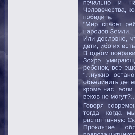
печально и на
Человечества, ко
победить.
"Мир спасет реб
народов Земли.
Или дословно, ч
дети, ибо их ест
В одном понрави
Зохрэ, умирающ
ребенок, все ещ
"...нужно оста
объединить дете
кроме нас, если
веков не могут?..
Говоря соврем
тогда, когда м
растоптанную Ск
Проклятие об
правозащитнико