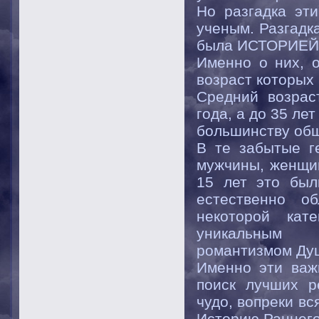
Но разгадка эт
ученым. Разгадка
была ИСТОРИЕЙ
Именно о них, 
возраст которых
Средний возрас
года, а до 35 ле
большинству общ
В те забытые г
мужчины, женщин
15 лет это был
естественно о
некоторой кат
уникальным
романтизмом Ду
Именно эти важ
поиск лучших р
чудо, вопреки вс
Историю Раннего