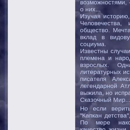
возможностями, 
о них...
Изучая историю,
Человечества,
общество. Мечт
вклад в видов
социума.
Известны случаи
племена и наро
взрослых. Од
литературных ис
писателя Алекс
легендарной Атл
выжила, но испр
Сказочный Мир..
Но если верит
"Капкан детства
По мере накоп
качество жизни,