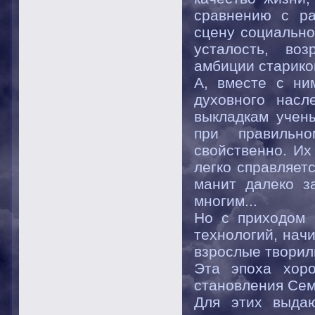
сравнению с ра
сцену социально
усталость, во
амбиции стариков
А, вместе с ни
духовного насл
выкладкам учен
при правильно
свойственно. И
легко справляет
манит далеко з
многим...
Но с приходом 
технологий, начи
взрослые творил
Эта эпоха хоро
становления Семь
Для этих выдаю