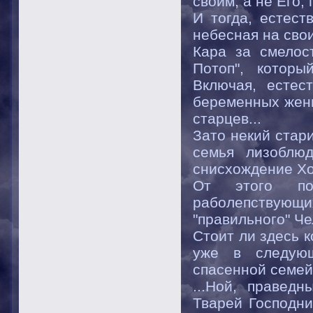
своим, а не Его, 
И тогда, естест
небесная на свои
Кара за смелост
Потоп", котор
Включая, естес
беременных женщ
старцев...
Зато некий стар
семья лизоблюд
снисхождение Хоз
От этого по
раболепствующих
"правильного" Че
Стоит ли здесь 
уже в следующ
спасенной семей
...Ной, правед
Тварей Господни