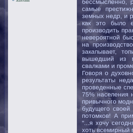
бессмысленно, 
самые престиж
земных недр, и 
как это было е
производить пра
невероятной быс
на производств
закапывает, то
вышедший из м
свалками и пром
Говоря о духов
результаты нед
проведенные сп
75% населения н
привычного модн
будущего своей 
потомков! А при
"...я хочу сегод
хоть всемирный п