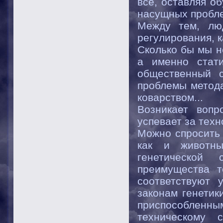
все, оставляя о
насущных пробл
Между тем, лю
регулирования, 
Сколько бы мы н
а именно стати
общественный 
проблемы метода
коварством...
Возникает вопр
успевает за тех
Можно спросить 
как и животны
генетической
преимущества т
соответствуют 
законам генетик
приспособлен
техническому 