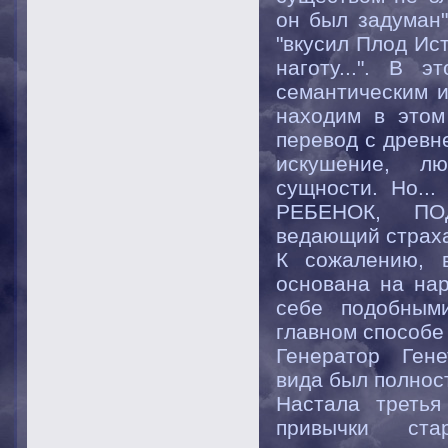
он был задуман"
"вкусил Плод Ис
наготу...". В 
семантическим и
находим в этом
перевод с древне
искушение, лю
сущности. Но..
РЕБЕНОК, П
ведающий страха.
К сожалению, 
основана на на
себе подобными
главном способе
Генератор Гене
вида был полнос
Настала третья
привычки ст