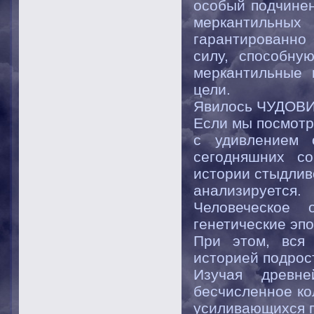
особый подчинен
меркантильных 
гарантированно
силу, способну
меркантильные 
цели.
Явилось ЧУДОВИ
Если мы посмотр
с удивлением 
сегодняшних с
истории стыдлив
анализируется.
Человеческое
генетические эпо
При этом, вся 
историей подрос
Изучая древн
бесчисленное ко
усиливающихся п