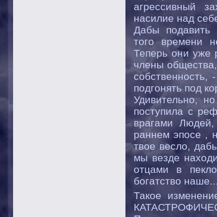
агрессивный за
насилие над себ
Дабы подавить 
того времени н
Теперь они уже 
члены общества,
собственность, 
подгонять под ко
Удивительно, но
поступила с реф
врагами Людей,
раннем эпосе , н
твое весло, дабы
мы везде находи
отцами в пекло
богатство наше...
Такое изменени
КАТАСТРОФИЧЕС