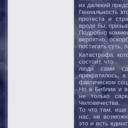
их далекий предок
Гениальность эт
протеста и стр
вроде бы, призыв
Подробно коммен
вероятно, оскор
постигать суть, 
Катастрофа, кот
состоит, что
люди сами сд
прекратилось, а
фактическом соц
Но в Библии и в
не только сар
Человечества.
То что там, еще
нас, не возможн
это и есть един