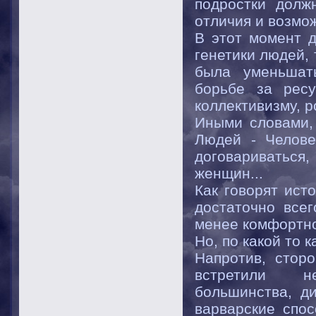
подростки долж
отличия и возмож
В этот момент 
генетики людей, 
была уменьшать
борьбе за ресу
коллективизму, 
Иными словами,
Людей - Челове
договариваться
женщин...
Как говорят ист
достаточно все
менее комфортно
Но, по какой то 
Напротив, стор
встретили н
большинства, д
варварские спос