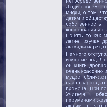
непосредственнос
Люди повсеместн
мифы, о том, чт
детям и обществ
собственность,
копирования и н
Понять то как 
легче, изучая д
легенды нарицат
Немного отступа
и многие подобн
ей книги древно
очень красочно 
мудро обличают
начал зарождать
времена. При по
Учителя, обе
переменами жизн
людям то, - что 