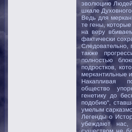
эволюцию Людей,
шкале Духовного
Ведь для меркан
те гены, которы
на веру вбиваем
фактически сохр
Следовательно, 
также прогрес
полностью блок
подростков, кот
меркантильные и
Накапливая по
общество упор
генетику до бес
подобию", ставш
умелым сарказмо
Легенды о Истор
убеждают нас,
существом не бл