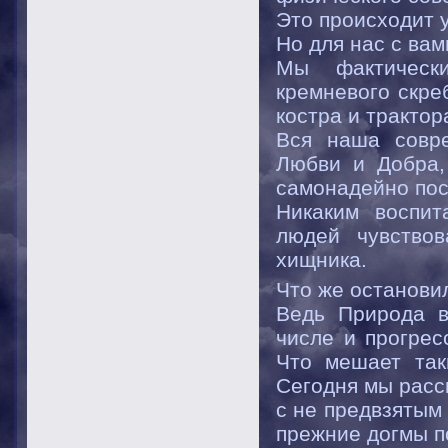
Это происходит 
Но для нас с вам
Мы фактическ
кремневого скре
костра и трактор
Вся наша совр
Любви и Добра,
самонадейно пос
Никаким воспит
людей чувствов
хищника.
Что же останови
Ведь Природа в
числе и прогрес
Что мешает так
Сегодня мы расс
с не предвзятым
прежние догмы п