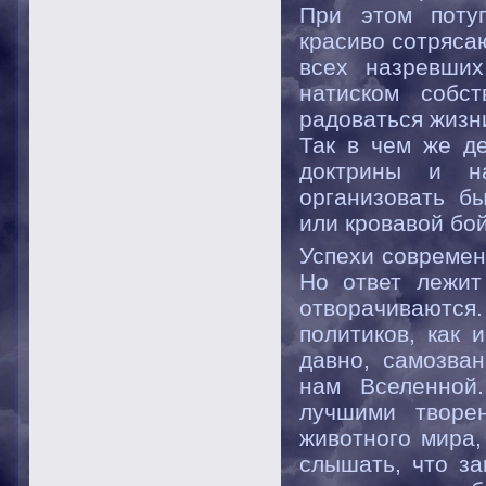
При этом поту
красиво сотряса
всех назревших
натиском собс
радоваться жизн
Так в чем же д
доктрины и н
организовать б
или кровавой бо
Успехи современ
Но ответ лежит
отворачиваются.
политиков, как 
давно, самозва
нам Вселенной
лучшими творе
животного мира,
слышать, что за