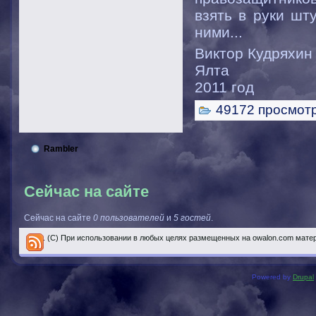
взять в руки шт
ними...
Виктор Кудряхин
Ялта
2011 год
49172 просмот
Rambler
Сейчас на сайте
Сейчас на сайте
0 пользователей
и
5 гостей
.
..... (С) При использовании в любых целях размещенных на owalon.com мате
Powered by
Drupal