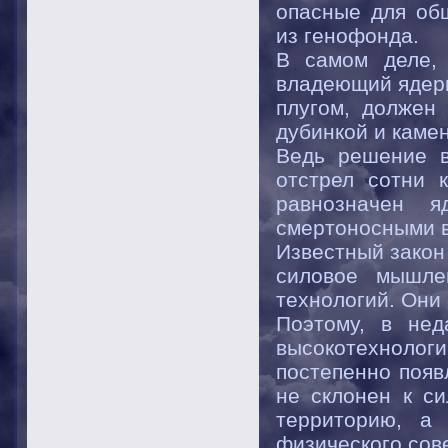
опасные для об
из генофонда.
В самом деле, 
владеющий ядер
плугом, должен 
дубинкой и каме
Ведь решение в
отстрел сотни 
равнозначен я
смертоносными в
Известный закон
силовое мышле
технологий. Они 
Поэтому, в нед
высокотехнологи
постепенно появ
не склонен к си
территорию, а
физического сов