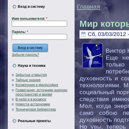
Главная
Вход в систему
Имя пользователя:
*
Мир котор
Пароль:
*
Сб, 03/03/2012 
Виктор 
Забыли пароль?
Еще не
тольк
Наука и техника
потреб
Забытые открытия
духовность и со
Тайные знания
технологиями. М
Космогония и философия
Гравитация, источники энергии,
социальный поря
пространство и время
следствия имею
В небе и в космосе
Новости астрономии
Мол, когда энер
Техническая библиотека
само собою пе
духовность подтя
Реальные проекты
Но увы, теперь 