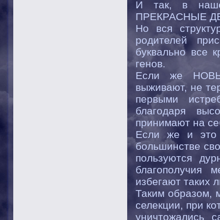
И так, в на
ПРЕКРАСНЫЕ Д
Но вся структу
родителей при
буквально все к
генов.
Если же НОВ
выживают, не тер
первыми истре
благодаря выс
принимают на себ
Если же и это 
большинстве сво
пользуются дур
благополучия 
избегают таких 
Таким образом, 
селекции, при ко
уничтожались с