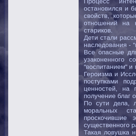
Процесс инте
остановился и б
свойств, котор
отношений на н
стариков.
Дети стали расс
наследования - 
Все опасные для
узаконенного с
"воспитанием" и 
Героизма и Иссл
поступками под
ценностей, на 
получение благ о
По сути дела, 
моральных ста
проскочившие 
существенного р
Такая ловушка н