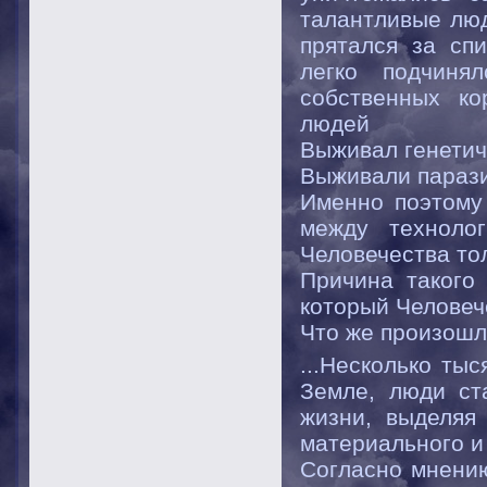
талантливые люд
прятался за сп
легко подчиня
собственных ко
людей
Выживал генетич
Выживали парази
Именно поэтому
между техноло
Человечества то
Причина такого 
который Человече
Что же произошл
...Несколько ты
Земле, люди ст
жизни, выделяя
материального и
Согласно мнению