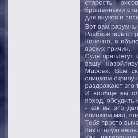
старость рисо
брошенными ста
для внуков и сос
Вот вам разумный
Разберитесь с п
Конечно, в объя
веских причин.
Судя приплетут 
вашу назойлив
Марсе». Вам ск
слишком скрипуч
раздражают его 
И вообще вы сл
поход, обсудить
- как вы это де
слишком мал, пл
Тебя просто выче
Как старую вещь.
Как надоевшую