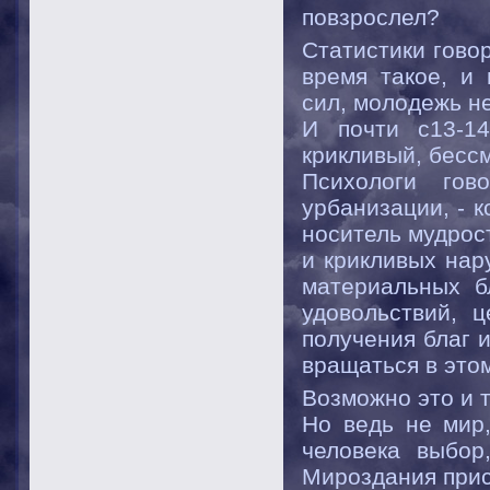
повзрослел?
Статистики говор
время такое, и
сил, молодежь н
И почти с13-1
крикливый, бесс
Психологи гов
урбанизации, - 
носитель мудрост
и крикливых нар
материальных б
удовольствий, 
получения благ 
вращаться в этом
Возможно это и т
Но ведь не мир
человека выбор
Мироздания прист