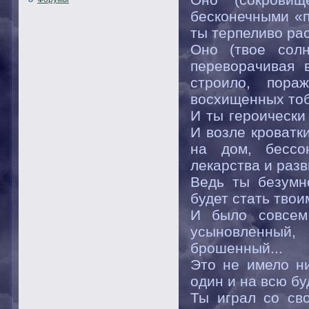
бесконечными «п
ты терпеливо рас
Оно (твое сол
переворачивая 
строило, пора
восхищенных тоб
И ты героически
И возле кроватк
на дом, бессо
лекарства и раз
Ведь ты безумн
будет стать твои
И было совсем
усыновленный,
брошенный...
Это не имело ни
один и на всю бу
Ты играл со св