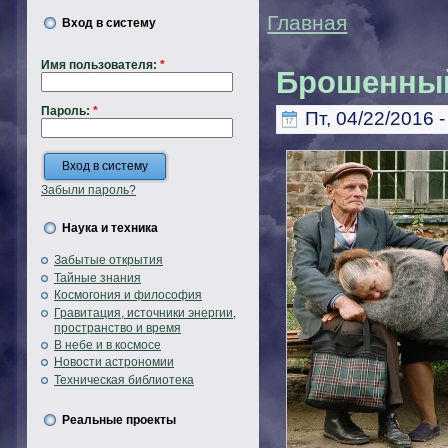
Главная
Вход в систему
Имя пользователя:
*
Брошенный
Пароль:
*
Пт, 04/22/2016 -
Забыли пароль?
Наука и техника
Забытые открытия
Тайные знания
Космогония и философия
Гравитация, источники энергии,
пространство и время
В небе и в космосе
Новости астрономии
Техническая библиотека
Реальные проекты