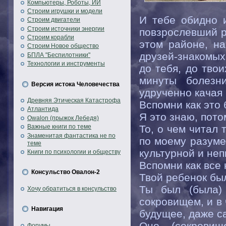
Компьютеры, Роботы, ИИ
Строим игрушки и модели
И тебе обидно и
Строим двигатели
Строим источники энергии
повзрослевший р
Строим корабли
этом районе, на
Строим Новое общество
друзей-знакомых
БПЛА "Беспилотники"
Технологии и инструменты
до тебя, до тво
минуты болезн
Версия истока Человечества
удрученно качая 
Древняя Этическая Катастрофа
Вспомни как это 
Атлантида
Я это знаю, пото
Owalon (прыжок Лебедя)
То, о чем читал 
Важные книги по теме
Знаменитая фантастика не по
по моему разуме
теме
культурной и неп
Книги по психологии и обществу
Вспомни как все
Консульство Овалон-2
Твой ребенок бы
Ты был (была)
Хочу обратиться в консульство
сокровищем, и в
Навигация
будущее, даже с
Оно (сокровищ
Форумы