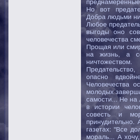
преднамеренные
Но вот предате
Добра людьми ни
Любое предатель
выгоды оно сов
человечества см
Прощая или смир
на жизнь, а с
ничтожеством.
Предательство,
опасно вдвойн
Человечества ос
молодых заверша
самости... Не на
в истории чело
совесть и мо
принудительно. 
газетах: "Все д
мораль... А хоч