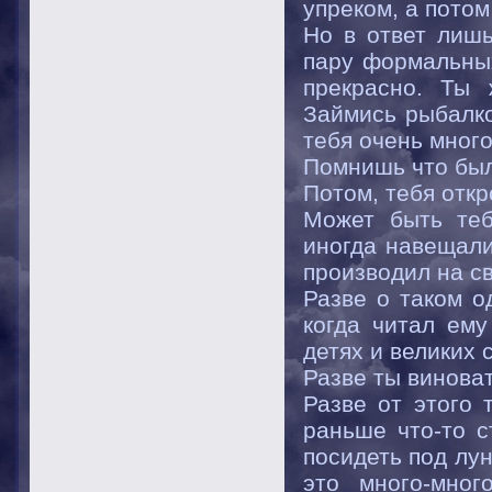
упреком, а потом
Но в ответ лишь
пару формальных
прекрасно. Ты 
Займись рыбалко
тебя очень много
Помнишь что бы
Потом, тебя откр
Может быть теб
иногда навещали
производил на с
Разве о таком о
когда читал ему
детях и великих
Разве ты виноват
Разве от этого 
раньше что-то с
посидеть под лун
это много-мно