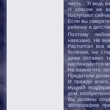
честь... Я ведь в
И совсем не ва
поступают сейча
Если вы смеритес
ребенку в детств
Поэтому любое
наказано. Не ва
Растоптал все 
болезни, на ста
даже оставил т
наслаждаются мо
Не важно что, по
Предатели должн
И прежде всего
мудрой поддерж
дом, изобретения
Вы должны созд
фотографию пре