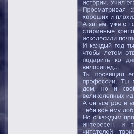
истории. Учил ег
Просматривая ф
хороших и плохи
А затем, уже с п
старинные крепо
исколесили почти 
И каждый год ты
чтобы летом от
подарить ко дн
велосипед...
Ты посвящал ег
профессии. Ты 
дом, но и сво
великолепных иде
А он все рос и 
тебя все ему доб
Но с каждым пр
интересен, и 
читателей, тво