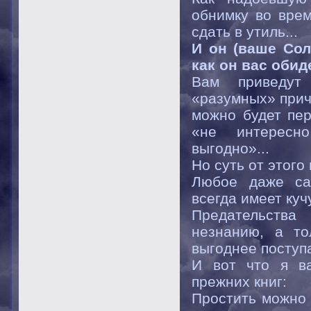
обнимку во врем
сдать в утиль...
И он (ваше Сол
как он вас обиде
Вам приведут
«разумных» прич
можно будет пер
«не интересн
выгодно»...
Но суть от этого
Любое даже са
всегда имеет куч
Предательства
незнанию, а то
выгоднее поступ
И вот что я ва
прежних книг:
Простить можно 