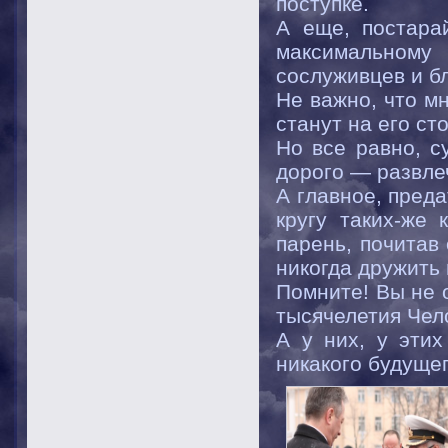
поступке.
А еще, постара
максимальному 
сослуживцев и бл
Не важно, что мн
станут на его ст
Но все равно, с
дорого — развле
А главное, преда
кругу таких-же
парень, почитав 
никогда дружить 
Помните! Вы не 
тысячелетия Чел
А у них, у эти
никакого будущего