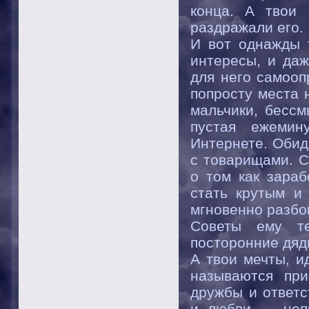
конца. А твои
раздражали его.
И вот однажды 
интересы, и да
для него самооп
попросту места н
мальчики, бессм
пустая ежемин
Интернете. Обид
с товарищами. С
о том как зараб
стать крутым и 
мгновенно разбо
Советы ему те
посторонние дяди
А твои мечты, и
называются пр
дружбы и ответс
и любви — непр