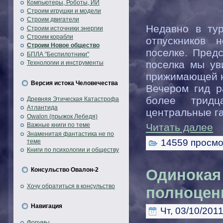
Компьютеры, Роботы, ИИ
Строим игрушки и модели
Строим двигатели
Недавно в тур
Строим источники энергии
Строим корабли
отпускников 
Строим Новое общество
поселке. Пред
БПЛА "Беспилотники"
поселка мы ув
Технологии и инструменты
прижимающей к
Версия истока Человечества
Вечером гид р
более тридц
Древняя Этическая Катастрофа
Атлантида
центральные га
Owalon (прыжок Лебедя)
Важные книги по теме
Читать далее
Знаменитая фантастика не по
14559 просмо
теме
Книги по психологии и обществу
Одинокая
Консульство Овалон-2
Хочу обратиться в консульство
полноцен
Навигация
Чт, 03/10/2011
Форумы