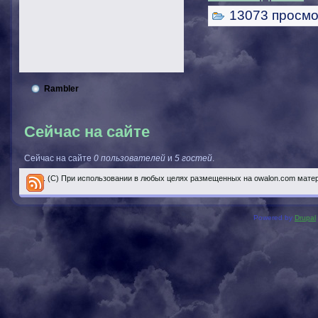
13073 просмо
Rambler
Сейчас на сайте
Сейчас на сайте
0 пользователей
и
5 гостей
.
..... (С) При использовании в любых целях размещенных на owalon.com мате
Powered by
Drupal