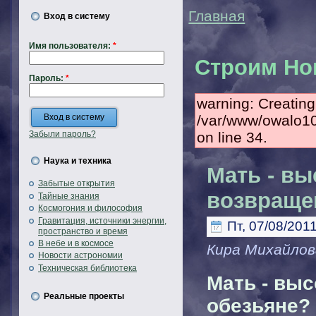
Главная
Вход в систему
Имя пользователя:
*
Строим Но
Пароль:
*
warning: Creating
/var/www/owalo1
on line 34.
Забыли пароль?
Наука и техника
Мать - вы
Забытые открытия
возвраще
Тайные знания
Космогония и философия
Гравитация, источники энергии,
Пт, 07/08/2011
пространство и время
В небе и в космосе
Кира Михайлов
Новости астрономии
Техническая библиотека
Мать - выс
Реальные проекты
обезьяне?